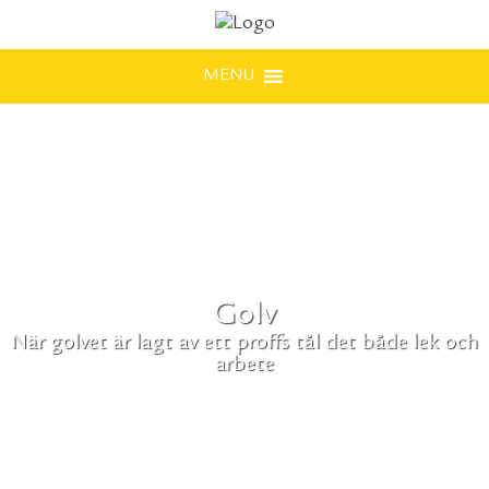
MENU
Golv
När golvet är lagt av ett proffs tål det både lek och
arbete